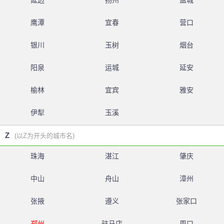
延边
扬州
盐城
鹰潭
宜春
营口
银川
玉树
烟台
阳泉
运城
延安
榆林
宜宾
雅安
伊犁
玉溪
Z
(以Z为开头的城市名)
珠海
湛江
肇庆
中山
舟山
漳州
张掖
遵义
张家口
郑州
驻马店
周口