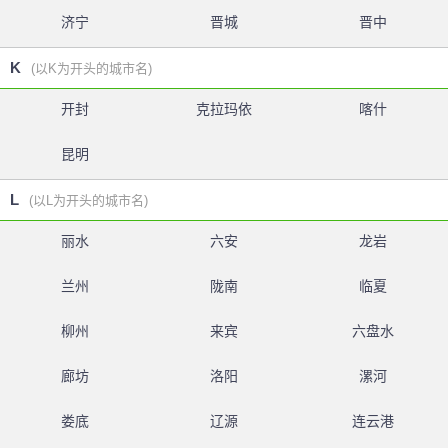
济宁
晋城
晋中
K
(以K为开头的城市名)
开封
克拉玛依
喀什
昆明
L
(以L为开头的城市名)
丽水
六安
龙岩
兰州
陇南
临夏
柳州
来宾
六盘水
廊坊
洛阳
漯河
娄底
辽源
连云港