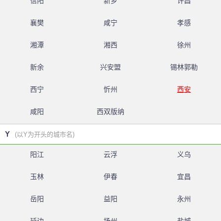
信阳
新乡
许昌
襄樊
咸宁
孝感
湘潭
湘西
徐州
新余
兴安盟
锡林郭勒
西宁
忻州
西安
咸阳
西双版纳
Y
(以Y为开头的城市名)
阳江
云浮
义乌
玉林
伊春
宜昌
岳阳
益阳
永州