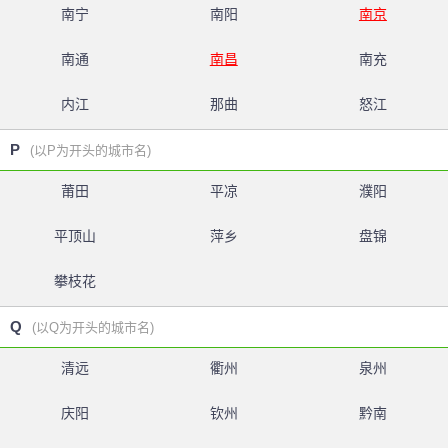
南宁
南阳
南京
南通
南昌
南充
内江
那曲
怒江
P
(以P为开头的城市名)
莆田
平凉
濮阳
平顶山
萍乡
盘锦
攀枝花
Q
(以Q为开头的城市名)
清远
衢州
泉州
庆阳
钦州
黔南