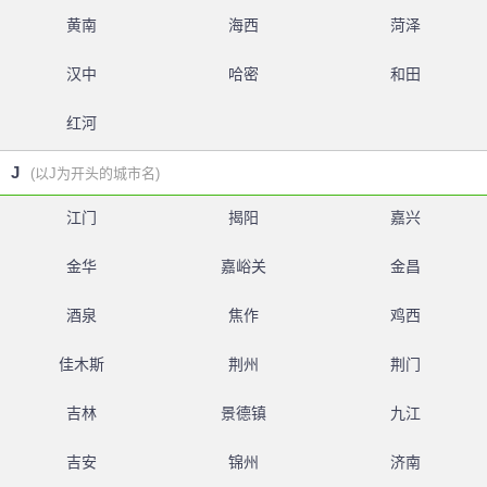
黄南
海西
菏泽
汉中
哈密
和田
红河
J
(以J为开头的城市名)
江门
揭阳
嘉兴
金华
嘉峪关
金昌
酒泉
焦作
鸡西
佳木斯
荆州
荆门
吉林
景德镇
九江
吉安
锦州
济南