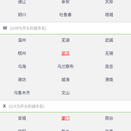
通辽
泰安
太原
铜川
吐鲁番
塔城
W
(以W为开头的城市名)
温州
芜湖
武威
梧州
武汉
无锡
乌海
乌兰察布
吴忠
潍坊
威海
渭南
乌鲁木齐
文山
X
(以X为开头的城市名)
宣城
厦门
邢台