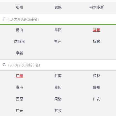
鄂州
恩施
鄂尔多斯
F
(以F为开头的城市名)
佛山
阜阳
福州
防城港
抚州
抚顺
阜新
G
(以G为开头的城市名)
广州
甘南
桂林
贵港
贵阳
赣州
固原
果洛
广安
广元
甘孜