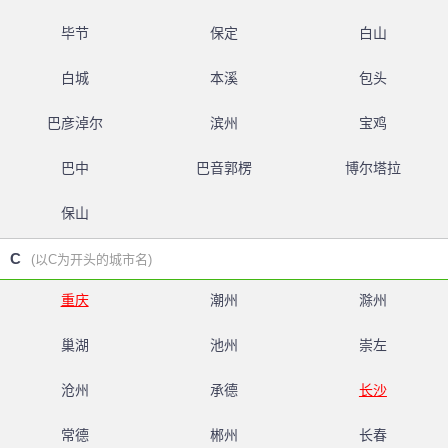
毕节
保定
白山
白城
本溪
包头
巴彦淖尔
滨州
宝鸡
巴中
巴音郭楞
博尔塔拉
保山
C
(以C为开头的城市名)
重庆
潮州
滁州
巢湖
池州
崇左
沧州
承德
长沙
常德
郴州
长春