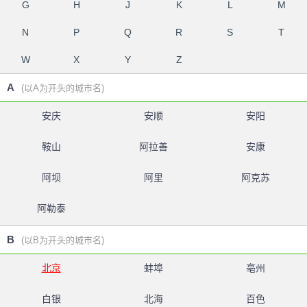
G
H
J
K
L
M
N
P
Q
R
S
T
W
X
Y
Z
A
(以A为开头的城市名)
安庆
安顺
安阳
鞍山
阿拉善
安康
阿坝
阿里
阿克苏
阿勒泰
B
(以B为开头的城市名)
北京
蚌埠
亳州
白银
北海
百色