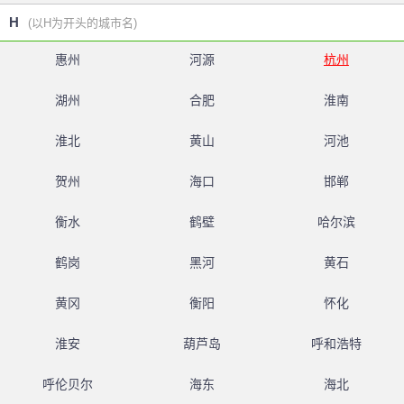
H
(以H为开头的城市名)
惠州
河源
杭州
湖州
合肥
淮南
淮北
黄山
河池
贺州
海口
邯郸
衡水
鹤壁
哈尔滨
鹤岗
黑河
黄石
黄冈
衡阳
怀化
淮安
葫芦岛
呼和浩特
呼伦贝尔
海东
海北