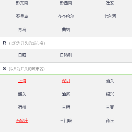
黔东南
黔西南
迁安
秦皇岛
齐齐哈尔
七台河
青岛
曲靖
R
(以R为开头的城市名)
日照
日喀则
S
(以S为开头的城市名)
上海
深圳
汕头
韶关
汕尾
绍兴
宿州
三明
三亚
石家庄
三门峡
商丘