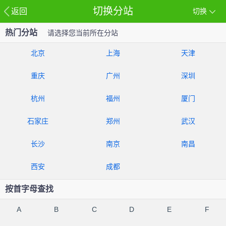
切换分站
返回
切换
热门分站
请选择您当前所在分站
北京
上海
天津
重庆
广州
深圳
杭州
福州
厦门
石家庄
郑州
武汉
长沙
南京
南昌
西安
成都
按首字母查找
A
B
C
D
E
F