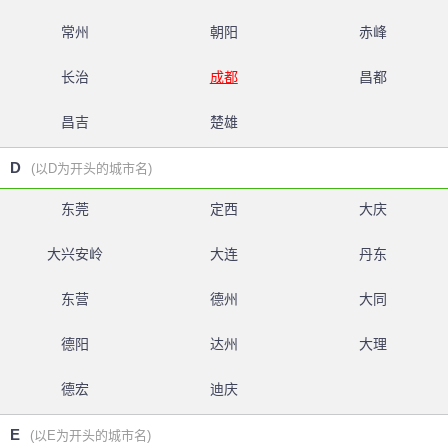
常州
朝阳
赤峰
长治
成都
昌都
昌吉
楚雄
D
(以D为开头的城市名)
东莞
定西
大庆
大兴安岭
大连
丹东
东营
德州
大同
德阳
达州
大理
德宏
迪庆
E
(以E为开头的城市名)