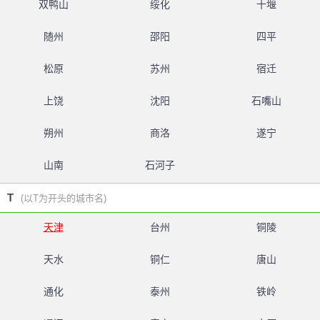
双鸭山
绥化
十堰
随州
邵阳
四平
松原
苏州
宿迁
上饶
沈阳
石嘴山
朔州
商洛
遂宁
山南
石河子
T
(以T为开头的城市名)
天津
台州
铜陵
天水
铜仁
唐山
通化
泰州
铁岭