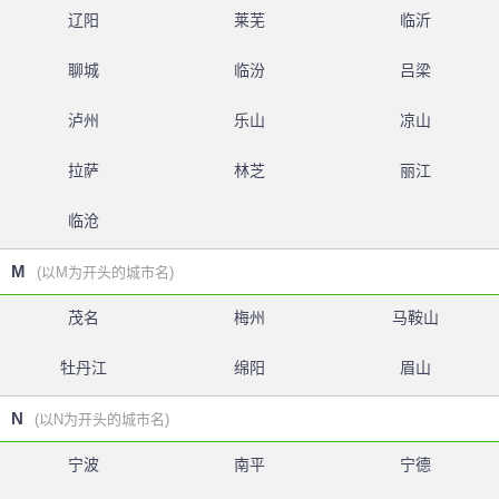
辽阳
莱芜
临沂
聊城
临汾
吕梁
泸州
乐山
凉山
拉萨
林芝
丽江
临沧
M
(以M为开头的城市名)
茂名
梅州
马鞍山
牡丹江
绵阳
眉山
N
(以N为开头的城市名)
宁波
南平
宁德