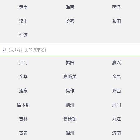
黄南
海西
菏泽
汉中
哈密
和田
红河
J
(以J为开头的城市名)
江门
揭阳
嘉兴
金华
嘉峪关
金昌
酒泉
焦作
鸡西
佳木斯
荆州
荆门
吉林
景德镇
九江
吉安
锦州
济南