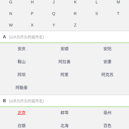
G
H
J
K
L
M
N
P
Q
R
S
T
W
X
Y
Z
A
(以A为开头的城市名)
安庆
安顺
安阳
鞍山
阿拉善
安康
阿坝
阿里
阿克苏
阿勒泰
B
(以B为开头的城市名)
北京
蚌埠
亳州
白银
北海
百色