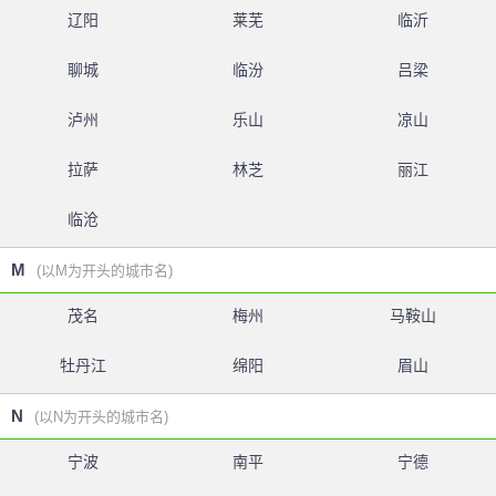
辽阳
莱芜
临沂
聊城
临汾
吕梁
泸州
乐山
凉山
拉萨
林芝
丽江
临沧
M
(以M为开头的城市名)
茂名
梅州
马鞍山
牡丹江
绵阳
眉山
N
(以N为开头的城市名)
宁波
南平
宁德