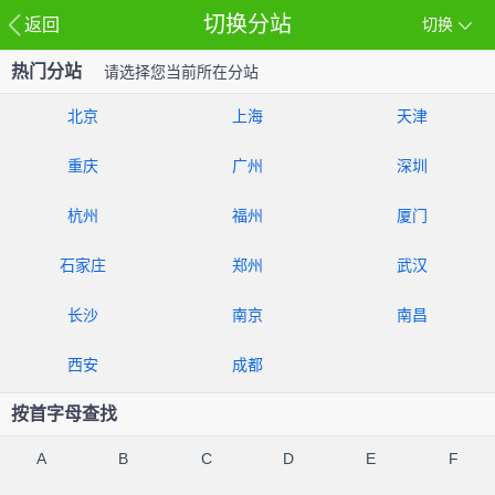
切换分站
返回
切换
热门分站
请选择您当前所在分站
北京
上海
天津
重庆
广州
深圳
杭州
福州
厦门
石家庄
郑州
武汉
长沙
南京
南昌
西安
成都
按首字母查找
A
B
C
D
E
F