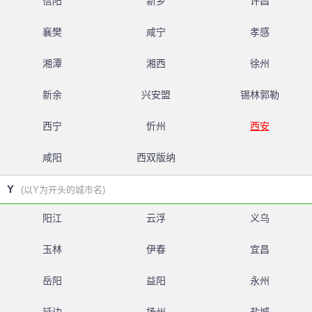
信阳
新乡
许昌
襄樊
咸宁
孝感
湘潭
湘西
徐州
新余
兴安盟
锡林郭勒
西宁
忻州
西安
咸阳
西双版纳
Y
(以Y为开头的城市名)
阳江
云浮
义乌
玉林
伊春
宜昌
岳阳
益阳
永州