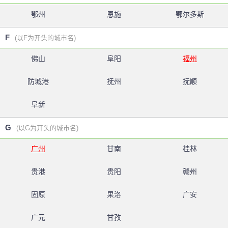
鄂州
恩施
鄂尔多斯
F
(以F为开头的城市名)
佛山
阜阳
福州
防城港
抚州
抚顺
阜新
G
(以G为开头的城市名)
广州
甘南
桂林
贵港
贵阳
赣州
固原
果洛
广安
广元
甘孜