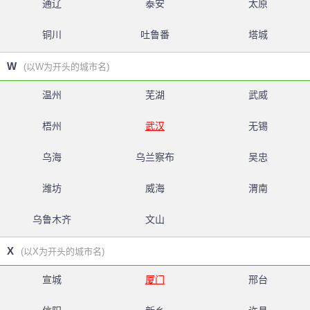
通辽
泰安
太原
铜川
吐鲁番
塔城
W
(以W为开头的城市名)
温州
芜湖
武威
梧州
武汉
无锡
乌海
乌兰察布
吴忠
潍坊
威海
渭南
乌鲁木齐
文山
X
(以X为开头的城市名)
宣城
厦门
邢台