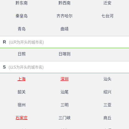
黔东南
黔西南
迁安
秦皇岛
齐齐哈尔
七台河
青岛
曲靖
R
(以R为开头的城市名)
日照
日喀则
S
(以S为开头的城市名)
上海
深圳
汕头
韶关
汕尾
绍兴
宿州
三明
三亚
石家庄
三门峡
商丘