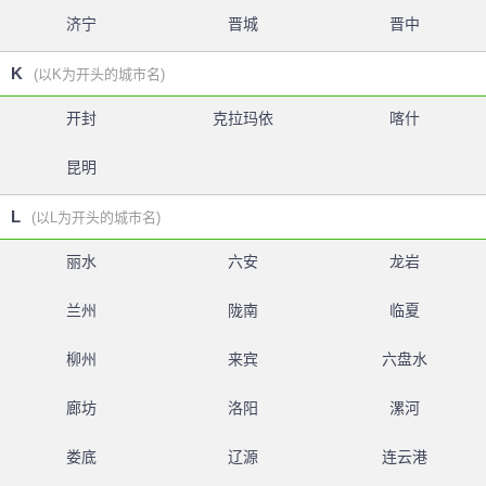
济宁
晋城
晋中
K
(以K为开头的城市名)
开封
克拉玛依
喀什
昆明
L
(以L为开头的城市名)
丽水
六安
龙岩
兰州
陇南
临夏
柳州
来宾
六盘水
廊坊
洛阳
漯河
娄底
辽源
连云港