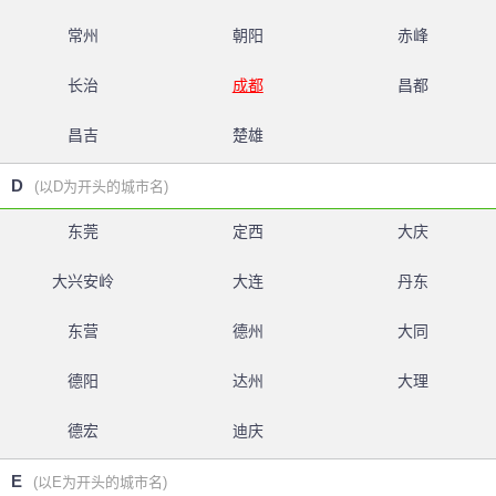
常州
朝阳
赤峰
长治
成都
昌都
昌吉
楚雄
D
(以D为开头的城市名)
东莞
定西
大庆
大兴安岭
大连
丹东
东营
德州
大同
德阳
达州
大理
德宏
迪庆
E
(以E为开头的城市名)