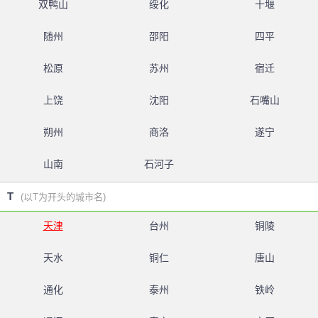
双鸭山
绥化
十堰
随州
邵阳
四平
松原
苏州
宿迁
上饶
沈阳
石嘴山
朔州
商洛
遂宁
山南
石河子
T
(以T为开头的城市名)
天津
台州
铜陵
天水
铜仁
唐山
通化
泰州
铁岭