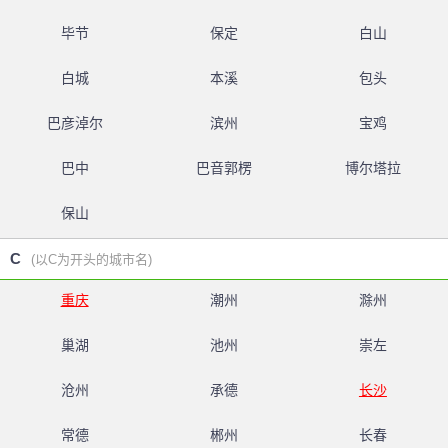
毕节
保定
白山
白城
本溪
包头
巴彦淖尔
滨州
宝鸡
巴中
巴音郭楞
博尔塔拉
保山
C
(以C为开头的城市名)
重庆
潮州
滁州
巢湖
池州
崇左
沧州
承德
长沙
常德
郴州
长春