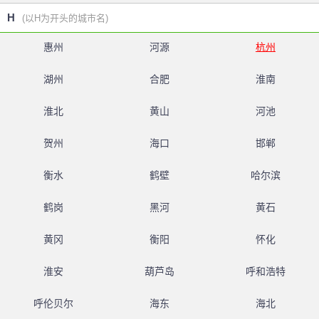
H
(以H为开头的城市名)
惠州
河源
杭州
湖州
合肥
淮南
淮北
黄山
河池
贺州
海口
邯郸
衡水
鹤壁
哈尔滨
鹤岗
黑河
黄石
黄冈
衡阳
怀化
淮安
葫芦岛
呼和浩特
呼伦贝尔
海东
海北