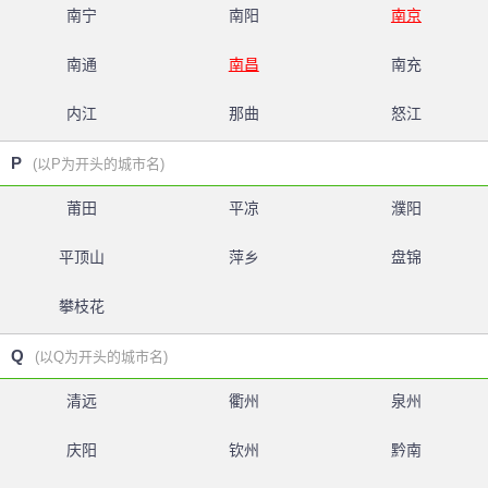
南宁
南阳
南京
南通
南昌
南充
内江
那曲
怒江
P
(以P为开头的城市名)
莆田
平凉
濮阳
平顶山
萍乡
盘锦
攀枝花
Q
(以Q为开头的城市名)
清远
衢州
泉州
庆阳
钦州
黔南