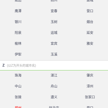
延边
扬州
盐城
鹰潭
宜春
营口
银川
玉树
烟台
阳泉
运城
延安
榆林
宜宾
雅安
伊犁
玉溪
Z
(以Z为开头的城市名)
珠海
湛江
肇庆
中山
舟山
漳州
张掖
遵义
张家口
郑州
驻马店
周口