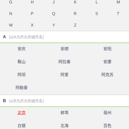
G
H
J
K
L
M
N
P
Q
R
S
T
W
X
Y
Z
A
(以A为开头的城市名)
安庆
安顺
安阳
鞍山
阿拉善
安康
阿坝
阿里
阿克苏
阿勒泰
B
(以B为开头的城市名)
北京
蚌埠
亳州
白银
北海
百色