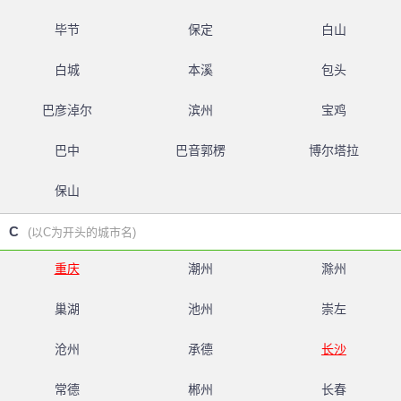
毕节
保定
白山
白城
本溪
包头
巴彦淖尔
滨州
宝鸡
巴中
巴音郭楞
博尔塔拉
保山
C
(以C为开头的城市名)
重庆
潮州
滁州
巢湖
池州
崇左
沧州
承德
长沙
常德
郴州
长春