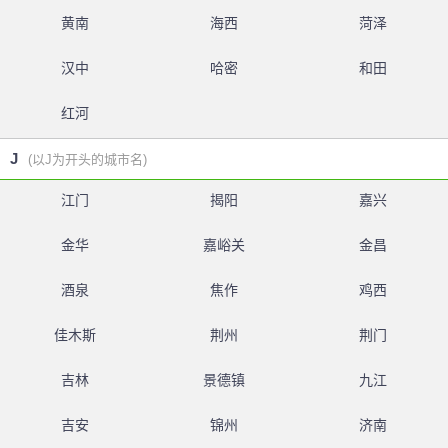
黄南
海西
菏泽
汉中
哈密
和田
红河
J
(以J为开头的城市名)
江门
揭阳
嘉兴
金华
嘉峪关
金昌
酒泉
焦作
鸡西
佳木斯
荆州
荆门
吉林
景德镇
九江
吉安
锦州
济南