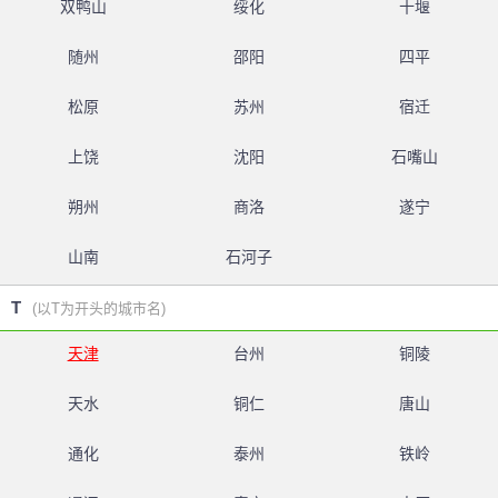
双鸭山
绥化
十堰
随州
邵阳
四平
松原
苏州
宿迁
上饶
沈阳
石嘴山
朔州
商洛
遂宁
山南
石河子
T
(以T为开头的城市名)
天津
台州
铜陵
天水
铜仁
唐山
通化
泰州
铁岭