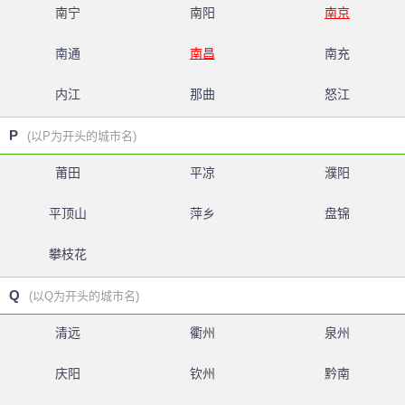
南宁
南阳
南京
南通
南昌
南充
内江
那曲
怒江
P
(以P为开头的城市名)
莆田
平凉
濮阳
平顶山
萍乡
盘锦
攀枝花
Q
(以Q为开头的城市名)
清远
衢州
泉州
庆阳
钦州
黔南