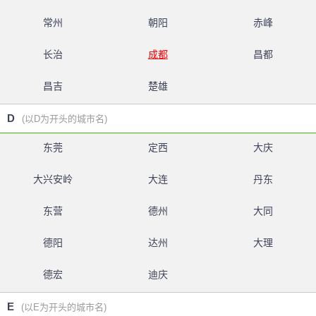
常州
朝阳
赤峰
长治
成都
昌都
昌吉
楚雄
D
(以D为开头的城市名)
东莞
定西
大庆
大兴安岭
大连
丹东
东营
德州
大同
德阳
达州
大理
德宏
迪庆
E
(以E为开头的城市名)