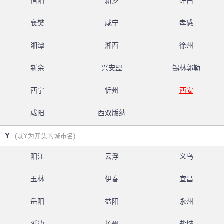
信阳
新乡
许昌
襄樊
咸宁
孝感
湘潭
湘西
徐州
新余
兴安盟
锡林郭勒
西宁
忻州
西安
咸阳
西双版纳
Y
(以Y为开头的城市名)
阳江
云浮
义乌
玉林
伊春
宜昌
岳阳
益阳
永州