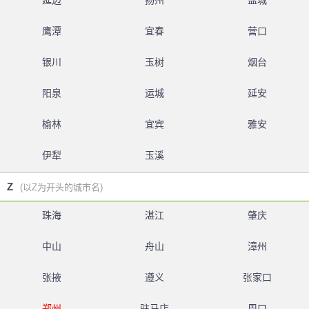
延边
扬州
盐城
鹰潭
宜春
营口
银川
玉树
烟台
阳泉
运城
延安
榆林
宜宾
雅安
伊犁
玉溪
Z
(以Z为开头的城市名)
珠海
湛江
肇庆
中山
舟山
漳州
张掖
遵义
张家口
郑州
驻马店
周口