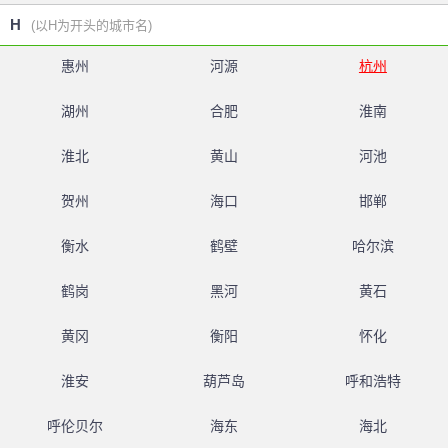
H
(以H为开头的城市名)
惠州
河源
杭州
湖州
合肥
淮南
淮北
黄山
河池
贺州
海口
邯郸
衡水
鹤壁
哈尔滨
鹤岗
黑河
黄石
黄冈
衡阳
怀化
淮安
葫芦岛
呼和浩特
呼伦贝尔
海东
海北