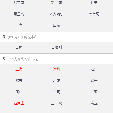
黔东南
黔西南
迁安
秦皇岛
齐齐哈尔
七台河
青岛
曲靖
R
(以R为开头的城市名)
日照
日喀则
S
(以S为开头的城市名)
上海
深圳
汕头
韶关
汕尾
绍兴
宿州
三明
三亚
石家庄
三门峡
商丘