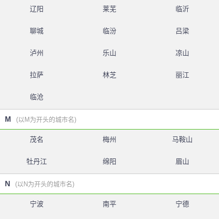
辽阳
莱芜
临沂
聊城
临汾
吕梁
泸州
乐山
凉山
拉萨
林芝
丽江
临沧
M
(以M为开头的城市名)
茂名
梅州
马鞍山
牡丹江
绵阳
眉山
N
(以N为开头的城市名)
宁波
南平
宁德