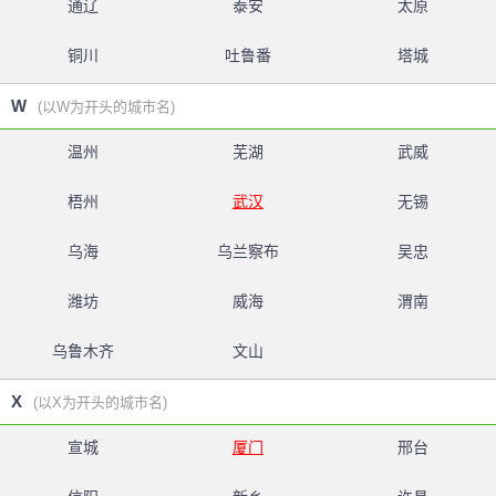
通辽
泰安
太原
铜川
吐鲁番
塔城
W
(以W为开头的城市名)
温州
芜湖
武威
梧州
武汉
无锡
乌海
乌兰察布
吴忠
潍坊
威海
渭南
乌鲁木齐
文山
X
(以X为开头的城市名)
宣城
厦门
邢台