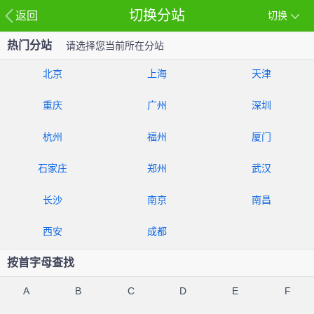
切换分站
返回
切换
热门分站
请选择您当前所在分站
北京
上海
天津
重庆
广州
深圳
杭州
福州
厦门
石家庄
郑州
武汉
长沙
南京
南昌
西安
成都
按首字母查找
A
B
C
D
E
F