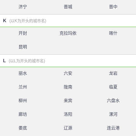
济宁
晋城
晋中
K
(以K为开头的城市名)
开封
克拉玛依
喀什
昆明
L
(以L为开头的城市名)
丽水
六安
龙岩
兰州
陇南
临夏
柳州
来宾
六盘水
廊坊
洛阳
漯河
娄底
辽源
连云港