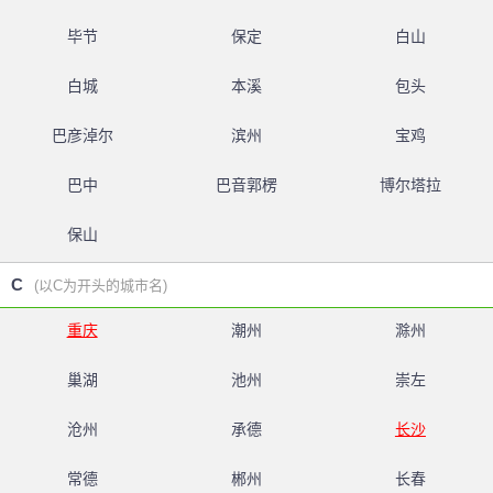
毕节
保定
白山
白城
本溪
包头
巴彦淖尔
滨州
宝鸡
巴中
巴音郭楞
博尔塔拉
保山
C
(以C为开头的城市名)
重庆
潮州
滁州
巢湖
池州
崇左
沧州
承德
长沙
常德
郴州
长春