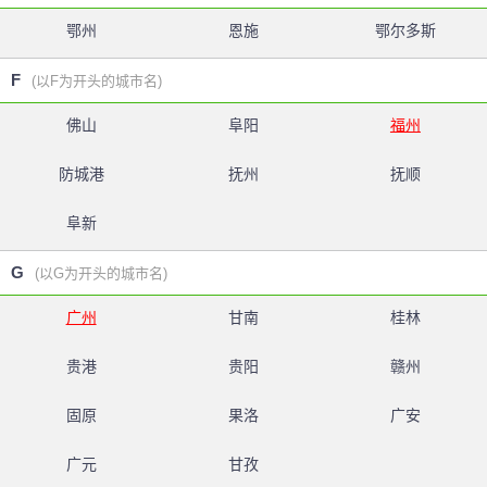
鄂州
恩施
鄂尔多斯
F
(以F为开头的城市名)
佛山
阜阳
福州
防城港
抚州
抚顺
阜新
G
(以G为开头的城市名)
广州
甘南
桂林
贵港
贵阳
赣州
固原
果洛
广安
广元
甘孜