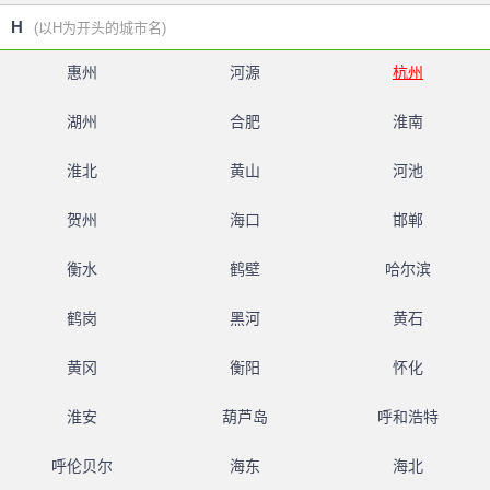
H
(以H为开头的城市名)
惠州
河源
杭州
湖州
合肥
淮南
淮北
黄山
河池
贺州
海口
邯郸
衡水
鹤壁
哈尔滨
鹤岗
黑河
黄石
黄冈
衡阳
怀化
淮安
葫芦岛
呼和浩特
呼伦贝尔
海东
海北