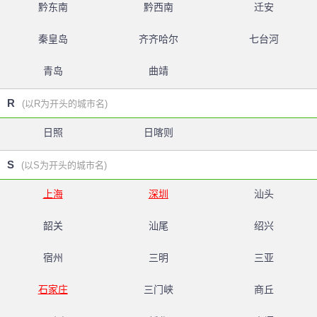
黔东南
黔西南
迁安
秦皇岛
齐齐哈尔
七台河
青岛
曲靖
R
(以R为开头的城市名)
日照
日喀则
S
(以S为开头的城市名)
上海
深圳
汕头
韶关
汕尾
绍兴
宿州
三明
三亚
石家庄
三门峡
商丘