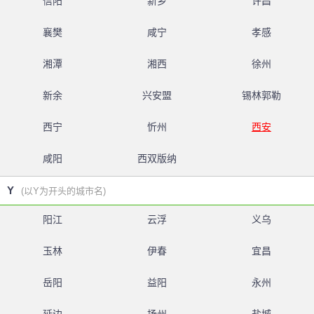
信阳
新乡
许昌
襄樊
咸宁
孝感
湘潭
湘西
徐州
新余
兴安盟
锡林郭勒
西宁
忻州
西安
咸阳
西双版纳
Y
(以Y为开头的城市名)
阳江
云浮
义乌
玉林
伊春
宜昌
岳阳
益阳
永州