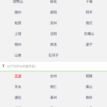
双鸭山
绥化
十堰
随州
邵阳
四平
松原
苏州
宿迁
上饶
沈阳
石嘴山
朔州
商洛
遂宁
山南
石河子
T
(以T为开头的城市名)
天津
台州
铜陵
天水
铜仁
唐山
通化
泰州
铁岭