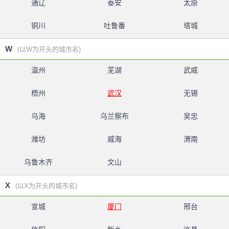
通辽
泰安
太原
铜川
吐鲁番
塔城
W
(以W为开头的城市名)
温州
芜湖
武威
梧州
武汉
无锡
乌海
乌兰察布
吴忠
潍坊
威海
渭南
乌鲁木齐
文山
X
(以X为开头的城市名)
宣城
厦门
邢台