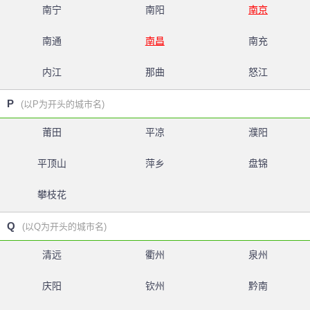
南宁
南阳
南京
南通
南昌
南充
内江
那曲
怒江
P
(以P为开头的城市名)
莆田
平凉
濮阳
平顶山
萍乡
盘锦
攀枝花
Q
(以Q为开头的城市名)
清远
衢州
泉州
庆阳
钦州
黔南