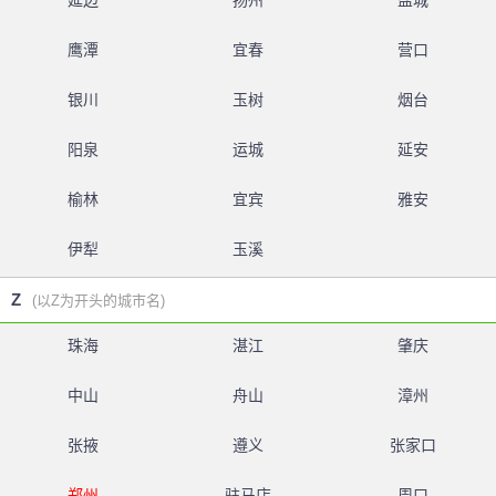
延边
扬州
盐城
鹰潭
宜春
营口
银川
玉树
烟台
阳泉
运城
延安
榆林
宜宾
雅安
伊犁
玉溪
Z
(以Z为开头的城市名)
珠海
湛江
肇庆
中山
舟山
漳州
张掖
遵义
张家口
郑州
驻马店
周口