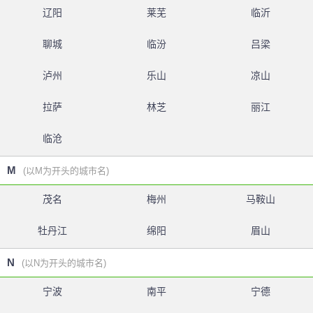
辽阳
莱芜
临沂
聊城
临汾
吕梁
泸州
乐山
凉山
拉萨
林芝
丽江
临沧
M
(以M为开头的城市名)
茂名
梅州
马鞍山
牡丹江
绵阳
眉山
N
(以N为开头的城市名)
宁波
南平
宁德