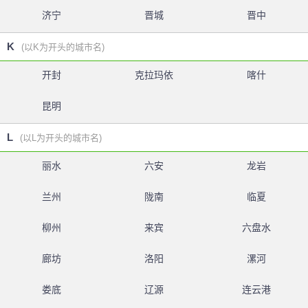
济宁
晋城
晋中
K
(以K为开头的城市名)
开封
克拉玛依
喀什
昆明
L
(以L为开头的城市名)
丽水
六安
龙岩
兰州
陇南
临夏
柳州
来宾
六盘水
廊坊
洛阳
漯河
娄底
辽源
连云港