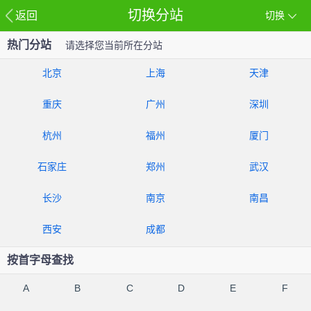
切换分站
返回
切换
热门分站
请选择您当前所在分站
北京
上海
天津
重庆
广州
深圳
杭州
福州
厦门
石家庄
郑州
武汉
长沙
南京
南昌
西安
成都
按首字母查找
A
B
C
D
E
F