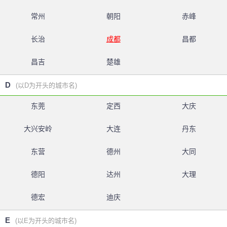
常州
朝阳
赤峰
长治
成都
昌都
昌吉
楚雄
D
(以D为开头的城市名)
东莞
定西
大庆
大兴安岭
大连
丹东
东营
德州
大同
德阳
达州
大理
德宏
迪庆
E
(以E为开头的城市名)