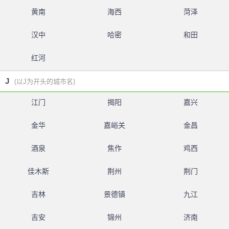
黄南
海西
菏泽
汉中
哈密
和田
红河
J
(以J为开头的城市名)
江门
揭阳
嘉兴
金华
嘉峪关
金昌
酒泉
焦作
鸡西
佳木斯
荆州
荆门
吉林
景德镇
九江
吉安
锦州
济南