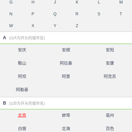
G
H
J
K
L
M
N
P
Q
R
S
T
W
X
Y
Z
A
(以A为开头的城市名)
安庆
安顺
安阳
鞍山
阿拉善
安康
阿坝
阿里
阿克苏
阿勒泰
B
(以B为开头的城市名)
北京
蚌埠
亳州
白银
北海
百色