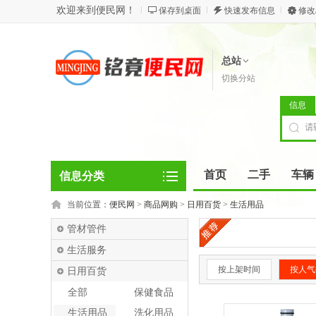
欢迎来到便民网！
保存到桌面
快速发布信息
修改
总站
切换分站
信息
首页
二手
车辆
信息分类
当前位置：
便民网
>
商品网购
>
日用百货
>
生活用品
管材管件
生活服务
按上架时间
按人气
日用百货
全部
保健食品
生活用品
洗化用品